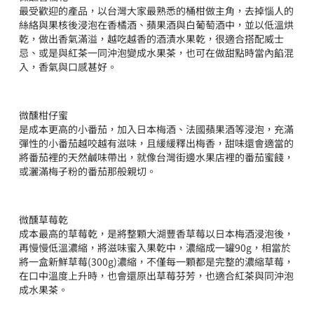
最受歡迎的產品，以台灣大家最熟悉的桶柑做主角，去掉惱人的
絲絡與果核後浸泡在香橘酒、蘋果酒與白葡萄酒中，並以低溫烘
乾，做出香氣滿溢，越吃越香的酒漬水果乾，很適合搭配威士
忌、或是與紅茶一同沖泡變成水果茶，也可在做甜點時當內餡混
入，香氣與口感甚好。
微醺柑仔蜜
是成本更高的小番茄，加入日本梅酒、法國蘋果酒等浸泡，充滿
彈性的小番茄越咬越有滋味，且緩緩釋出梅香，甜味還會適當的
將番茄裡的天然鹹味帶出，就像台灣街邊水果店裡的番茄蜜餞，
或灑滿梅子粉的番茄那般親切。
微醺草莓乾
成本最高的草莓乾，是將整顆大湖豐香草莓以日本梅酒浸泡後，
再慢慢低溫濃縮，將滋味蜜入果乾中，濃縮成一罐90g，相當於
將一盒新鮮草莓(300g)濃縮，不僅每一顆都是完整的濃縮草莓，
在口中溫度上升時，也會還原出草莓芬芳，也適合紅茶與同沖泡
成水果茶。