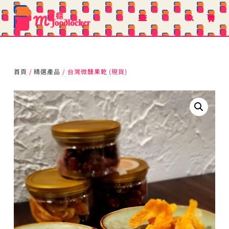
首頁
/
精選產品
/ 台灣微醺果乾 (現貨)