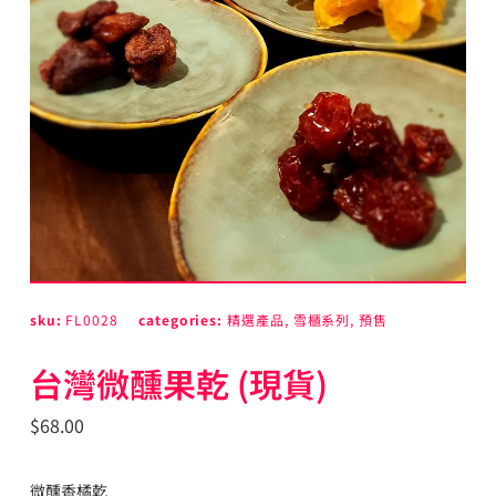
sku:
FL0028
categories:
精選產品
,
雪櫃系列
,
預售
台灣微醺果乾 (現貨)
$
68.00
微醺香橘乾