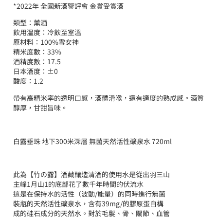
*2022年 全國新酒鑒評會 金賞受賞酒
類型：薰酒
飲用溫度：冷飲至室溫
原材料：100%雪女神
精米度數：33%
酒精度數：17.5
日本酒度：±0
酸度：1.2
帶有高精米率的透明口感，酒體滑喉，還有適度的熟成感。酒質
醇厚，甘甜旨味。
白露垂珠 地下300米深層 無菌天然活性礦泉水 720ml
此為【竹の露】酒藏釀造清酒的使用水是從出羽三山
主峰1月山1的底部花了數千年時間的伏流水
這是在保持水的活性（波動/能量）的同時進行無菌
裝瓶的天然活性礦泉水，含有39mg/的膠原蛋白構
成的硅石成分的天然水。對於毛髮、骨、關節、血管