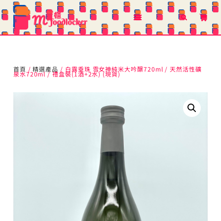
首頁
/
精選產品
/ 白露垂珠 雪女神純米大吟醸720ml / 天然活性礦
泉水720ml / 禮盒裝(1酒+2水) (現貨)