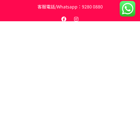
客服電話/Whatsapp：
9280 0880
私隱條例
條款與細則
退換貨政策
©2026,M‘s foodlocker